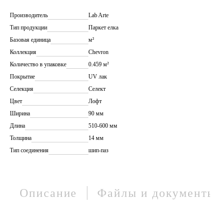
Производитель
Lab Arte
Тип продукции
Паркет елка
Базовая единица
м²
Коллекция
Chevron
Количество в упаковке
0.459 м²
Покрытие
UV лак
Селекция
Селект
Цвет
Лофт
Ширина
90 мм
Длина
510-600 мм
Толщина
14 мм
Тип соединения
шип-паз
Описание
Файлы и документы