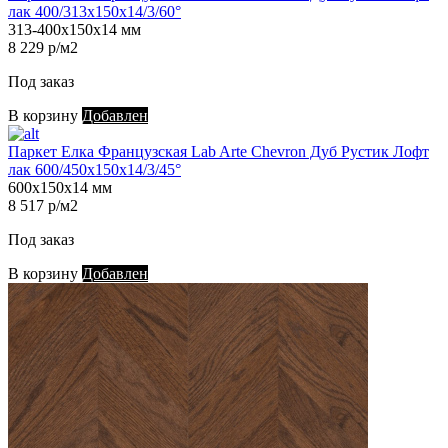
лак 400/313х150х14/3/60°
313-400х150х14 мм
8 229 р/м2
Под заказ
В корзину
Добавлен
Паркет Елка Французская Lab Arte Chevron Дуб Рустик Лофт
лак 600/450х150х14/3/45°
600х150х14 мм
8 517 р/м2
Под заказ
В корзину
Добавлен