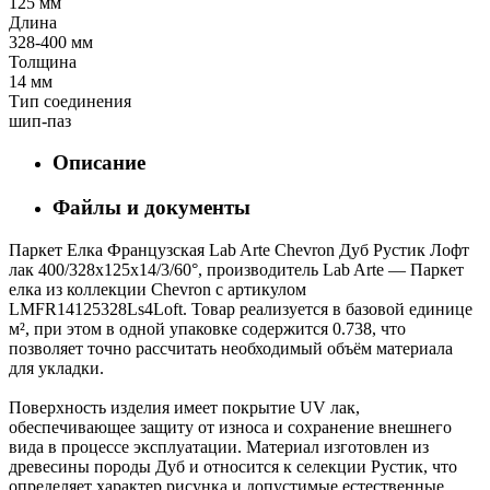
125 мм
Длина
328-400 мм
Толщина
14 мм
Тип соединения
шип-паз
Описание
Файлы и документы
Паркет Елка Французская Lab Arte Chevron Дуб Рустик Лофт
лак 400/328х125х14/3/60°, производитель Lab Arte — Паркет
елка из коллекции Chevron с артикулом
LMFR14125328Ls4Loft. Товар реализуется в базовой единице
м², при этом в одной упаковке содержится 0.738, что
позволяет точно рассчитать необходимый объём материала
для укладки.
Поверхность изделия имеет покрытие UV лак,
обеспечивающее защиту от износа и сохранение внешнего
вида в процессе эксплуатации. Материал изготовлен из
древесины породы Дуб и относится к селекции Рустик, что
определяет характер рисунка и допустимые естественные