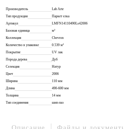
Производитель
Lab Arte
Тип продукции
Паркет елка
Артикул
LMFN14110490Ls42006
Базовая единица
м²
Коллекция
Chevron
Количество в упаковке
0.539 м²
Покрытие
UV лак
Порода дерева
Дуб
Селекция
Натур
Цвет
2006
Ширина
110 мм
Длина
490-600 мм
Толщина
14 мм
Тип соединения
шип-паз
Описание
Файлы и документы