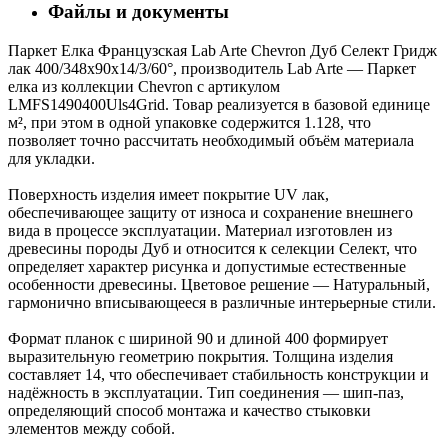
Файлы и документы
Паркет Елка Французская Lab Arte Chevron Дуб Селект Гридж
лак 400/348х90х14/3/60°, производитель Lab Arte — Паркет
елка из коллекции Chevron с артикулом
LMFS1490400Uls4Grid. Товар реализуется в базовой единице
м², при этом в одной упаковке содержится 1.128, что
позволяет точно рассчитать необходимый объём материала
для укладки.
Поверхность изделия имеет покрытие UV лак,
обеспечивающее защиту от износа и сохранение внешнего
вида в процессе эксплуатации. Материал изготовлен из
древесины породы Дуб и относится к селекции Селект, что
определяет характер рисунка и допустимые естественные
особенности древесины. Цветовое решение — Натуральный,
гармонично вписывающееся в различные интерьерные стили.
Формат планок с шириной 90 и длиной 400 формирует
выразительную геометрию покрытия. Толщина изделия
составляет 14, что обеспечивает стабильность конструкции и
надёжность в эксплуатации. Тип соединения — шип-паз,
определяющий способ монтажа и качество стыковки
элементов между собой.