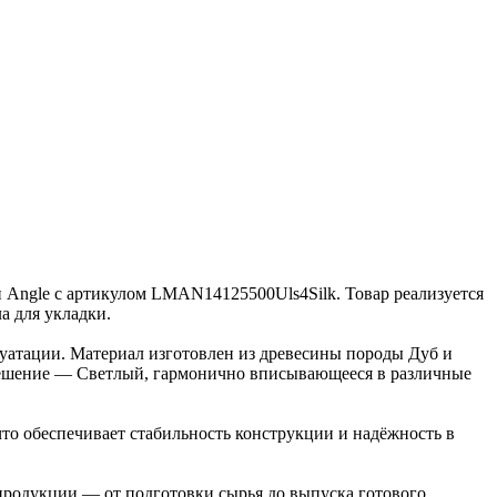
и Angle с артикулом LMAN14125500Uls4Silk. Товар реализуется
а для укладки.
луатации. Материал изготовлен из древесины породы Дуб и
 решение — Светлый, гармонично вписывающееся в различные
то обеспечивает стабильность конструкции и надёжность в
 продукции — от подготовки сырья до выпуска готового