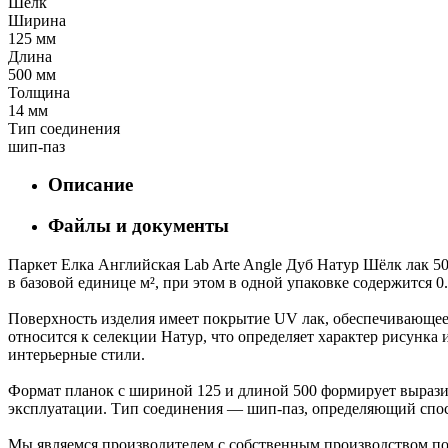
Шелк
Ширина
125 мм
Длина
500 мм
Толщина
14 мм
Тип соединения
шип-паз
Описание
Файлы и документы
Паркет Елка Английская Lab Arte Angle Дуб Натур Шёлк лак 50
в базовой единице м², при этом в одной упаковке содержится 0
Поверхность изделия имеет покрытие UV лак, обеспечивающее 
относится к селекции Натур, что определяет характер рисун
интерьерные стили.
Формат планок с шириной 125 и длиной 500 формирует выразит
эксплуатации. Тип соединения — шип-паз, определяющий спос
Мы являемся производителем с собственным производством пол