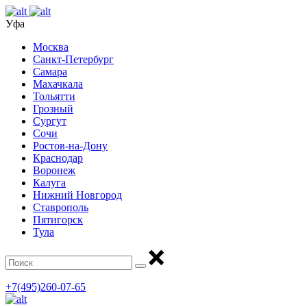
Уфа
Москва
Санкт-Петербург
Самара
Махачкала
Тольятти
Грозный
Сургут
Сочи
Ростов-на-Дону
Краснодар
Воронеж
Калуга
Нижний Новгород
Ставрополь
Пятигорск
Тула
+7(495)260-07-65