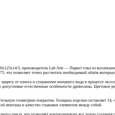
0х125х14/3, производитель Lab Arte — Паркет елка из коллекци
.75, что позволяет точно рассчитать необходимый объём материал
защиту от износа и сохранение внешнего вида в процессе эксп
ка и допустимые естественные особенности древесины. Цветовое
ельную геометрию покрытия. Толщина изделия составляет 14, ч
об монтажа и качество стыковки элементов между собой.
ного цикла, что позволяет контролировать все этапы создания