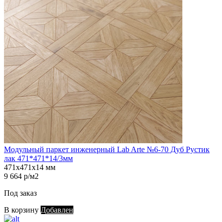
Модульный паркет инженерный Lab Arte №6-70 Дуб Рустик
лак 471*471*14/3мм
471х471х14 мм
9 664 р/м2
Под заказ
В корзину
Добавлен