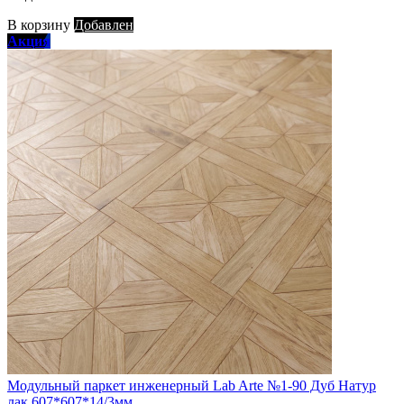
В корзину
Добавлен
Акция
Модульный паркет инженерный Lab Arte №1-90 Дуб Натур
лак 607*607*14/3мм