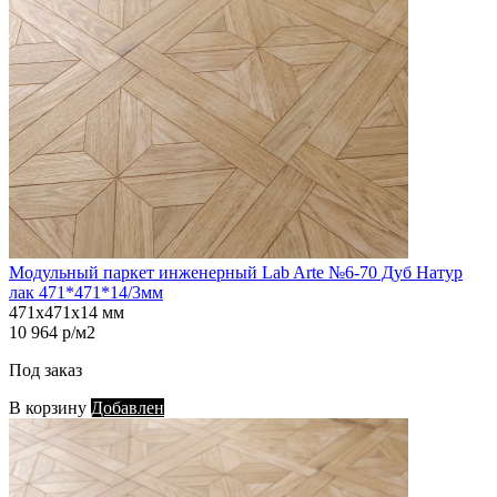
Модульный паркет инженерный Lab Arte №6-70 Дуб Натур
лак 471*471*14/3мм
471х471х14 мм
10 964 р/м2
Под заказ
В корзину
Добавлен