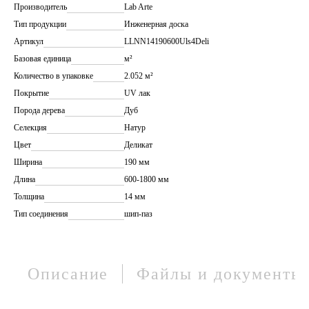
Производитель
Lab Arte
Тип продукции
Инженерная доска
Артикул
LLNN14190600Uls4Deli
Базовая единица
м²
Количество в упаковке
2.052 м²
Покрытие
UV лак
Порода дерева
Дуб
Селекция
Натур
Цвет
Деликат
Ширина
190 мм
Длина
600-1800 мм
Толщина
14 мм
Тип соединения
шип-паз
Описание
Файлы и документы