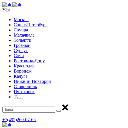
Уфа
Москва
Санкт-Петербург
Самара
Махачкала
Тольятти
Грозный
Сургут
Сочи
Ростов-на-Дону
Краснодар
Воронеж
Калуга
Нижний Новгород
Ставрополь
Пятигорск
Тула
+7(495)260-07-65