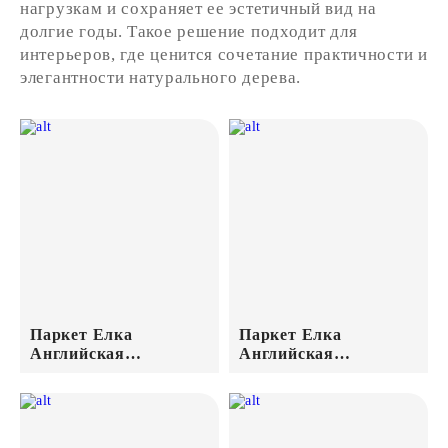
нагрузкам и сохраняет ее эстетичный вид на
долгие годы. Такое решение подходит для
интерьеров, где ценится сочетание практичности и
элегантности натурального дерева.
Паркет Елка
Паркет Елка
Английская
Английская
Техномассив Angle
Техномассив Angle
Дуб Натур Бронза лак
Дуб Селект Гамлет
600х120х14/4,4
лак 600х120х14/4,4