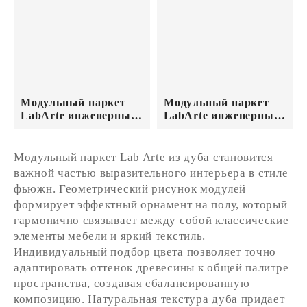
Модульный паркет
Модульный паркет
LabArte инженерный
LabArte инженерный
Дуб Original №1-65
Дуб Original №4-65
443*443*15/3
443*443*15/3 Коньяк
Прозрачный лак
Лак
Модульный паркет Lab Arte из дуба становится
важной частью выразительного интерьера в стиле
фьюжн. Геометрический рисунок модулей
формирует эффектный орнамент на полу, который
гармонично связывает между собой классические
элементы мебели и яркий текстиль.
Индивидуальный подбор цвета позволяет точно
адаптировать оттенок древесины к общей палитре
пространства, создавая сбалансированную
композицию. Натуральная текстура дуба придает