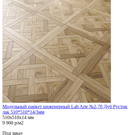
Модульный паркет инженерный Lab Arte №2-70 Дуб Рустик
лак 510*510*14/3мм
510х510х14 мм
9 900 р/м2
Под заказ