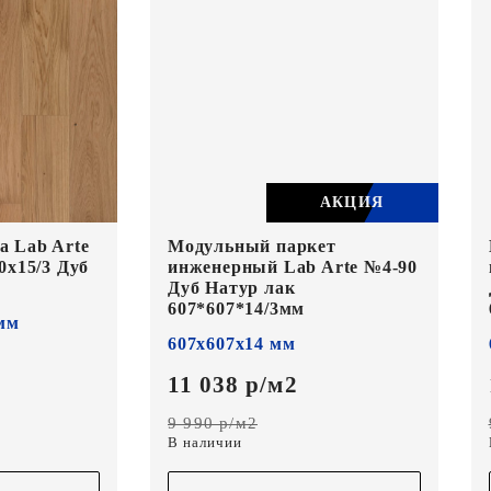
АКЦИЯ
а Lab Arte
Модульный паркет
0х15/3 Дуб
инженерный Lab Arte №4-90
Дуб Натур лак
607*607*14/3мм
 мм
607х607х14 мм
11 038 р/м2
9 990 р/м2
В наличии