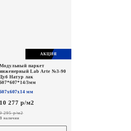
АКЦИЯ
Модульный паркет
инженерный Lab Arte №3-90
Дуб Натур лак
607*607*14/3мм
607х607х14 мм
10 277 р/м2
9 295 р/м2
В наличии