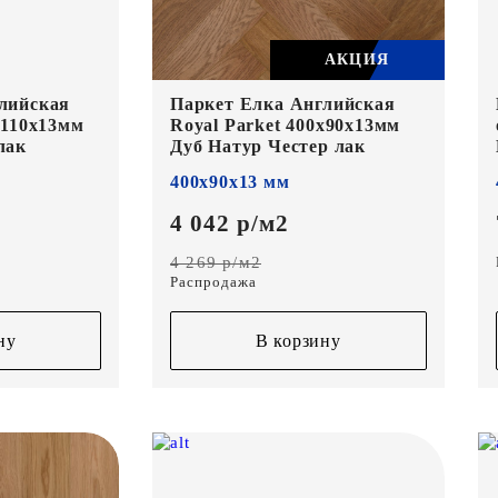
АКЦИЯ
лийская
Паркет Елка Английская
х110х13мм
Royal Parket 400х90х13мм
лак
Дуб Натур Честер лак
400х90х13 мм
4 042 р/м2
4 269 р/м2
Распродажа
ну
В корзину